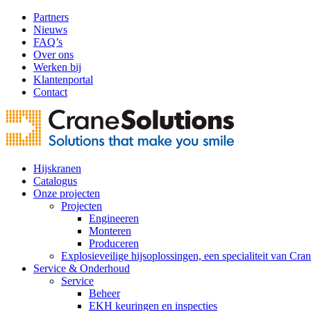
Partners
Nieuws
FAQ’s
Over ons
Werken bij
Klantenportal
Contact
Hijskranen
Catalogus
Onze projecten
Projecten
Engineeren
Monteren
Produceren
Explosieveilige hijsoplossingen, een specialiteit van Cra
Service & Onderhoud
Service
Beheer
EKH keuringen en inspecties