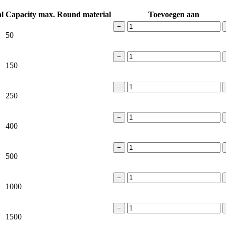
l
Capacity max. Round material
Toevoegen aan
−
50
−
150
−
250
−
400
−
500
−
1000
−
1500