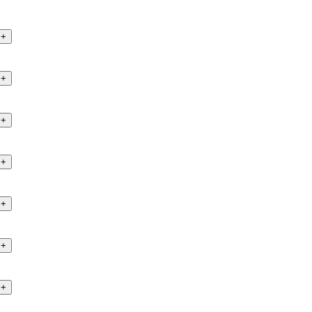
+
+
+
+
+
+
+