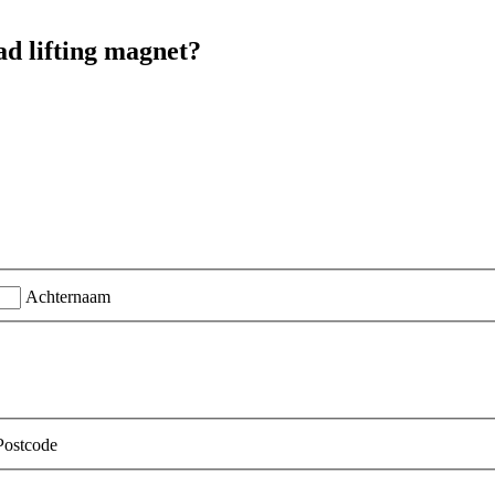
d lifting magnet?
Achternaam
Postcode