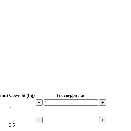
/min)
Gewicht (kg)
Toevoegen aan
−
+
7
−
+
3,5