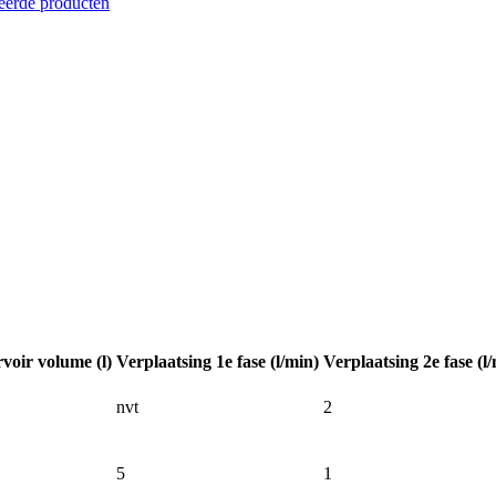
eerde producten
voir volume (l)
Verplaatsing 1e fase (l/min)
Verplaatsing 2e fase (l
nvt
2
5
1