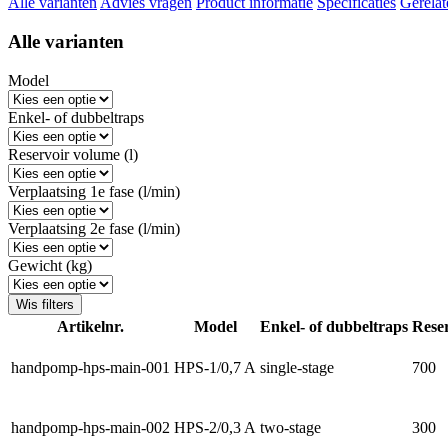
Alle varianten
Advies vragen
Product informatie
Specificaties
Gerelat
Alle varianten
Model
Enkel- of dubbeltraps
Reservoir volume (l)
Verplaatsing 1e fase (l/min)
Verplaatsing 2e fase (l/min)
Gewicht (kg)
Wis filters
Artikelnr.
Model
Enkel- of dubbeltraps
Reser
handpomp-hps-main-001
HPS-1/0,7 A
single-stage
700
handpomp-hps-main-002
HPS-2/0,3 A
two-stage
300