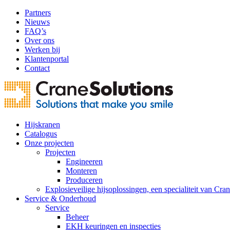
Partners
Nieuws
FAQ’s
Over ons
Werken bij
Klantenportal
Contact
Hijskranen
Catalogus
Onze projecten
Projecten
Engineeren
Monteren
Produceren
Explosieveilige hijsoplossingen, een specialiteit van Cra
Service & Onderhoud
Service
Beheer
EKH keuringen en inspecties