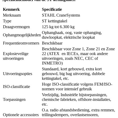
Kenmerk
Specificatie
Merknaam
STAHL CraneSystems
Type
ST kettingtakel
Draagvermogen
125 kg tot 6.300 kg
Ophanghaak, oog, vaste ophanging,
Ophangmogelijkheden
duwloopkat, elektrische loopkat
Frequentieomvormers
Beschikbaar
Beschikbaar voor Zone 1, Zone 21 en Zone
Explosieveilige
22 (ATEX en IECEx, maar ook andere
uitvoeringen
uitvoeringen, zoals NEC, CEC of
INMETRO)
Standaard, kort gebouwd, extra kort
Uitvoeringsopties
gebouwd, big bag uitvoering, dubbele
kettingtakel, etc.
Hoge ISO-classificatie volgens FEM/ISO-
ISO-classificatie
normen voor intensief gebruik
Veelzijdig, Industriële hijstoepassingen,
Toepassingen
chemische fabrieken, offshore-installaties,
etc.
O.a. radio afstandsbediening, extra remmen,
Optionele accessoires
trillingsdempers, overlastsensoren,