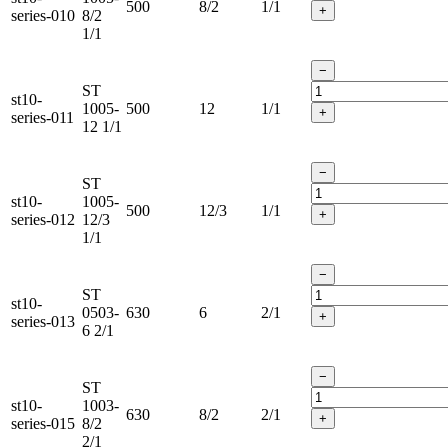
500
8/2
1/1
+
series-010
8/2
1/1
−
ST
st10-
1005-
500
12
1/1
+
series-011
12 1/1
−
ST
st10-
1005-
500
12/3
1/1
+
series-012
12/3
1/1
−
ST
st10-
0503-
630
6
2/1
+
series-013
6 2/1
−
ST
st10-
1003-
630
8/2
2/1
+
series-015
8/2
2/1