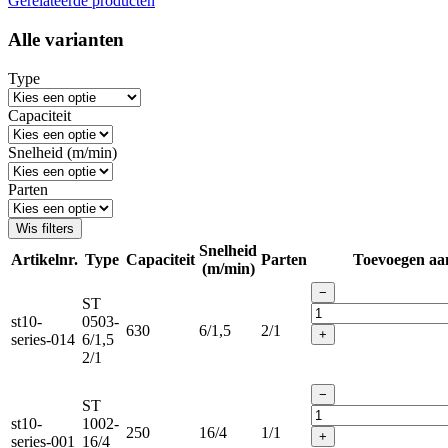
Gerelateerde producten
Alle varianten
Type
Capaciteit
Snelheid (m/min)
Parten
Wis filters
Snelheid
Artikelnr.
Type
Capaciteit
Parten
Toevoegen aa
(m/min)
−
ST
st10-
0503-
630
6/1,5
2/1
+
series-014
6/1,5
2/1
−
ST
st10-
1002-
250
16/4
1/1
+
series-001
16/4