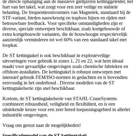
de directe ophanging aan de massieve gietijzeren kettinggeleider, het
hart van het takel, wat zorgt voor een zeer veilige en stabiele
belasting. De frequentieomvormers van Magnetek, standaard bij de
STF-variant, bieden nauwkeurig en traploos hijsen en rijden met
betrouwbare feedback. Voor specifieke omstandigheden zijn er
diverse, speciale ontwerpen beschikbaar, zoals kortgebouwde of
extra kortgebouwde varianten, die de bouwhoogte respectievelijk
aanzienlijk verminderen tot wel 60% van een standaard takel met
loopkat.
De ST kettingtakel is ook beschikbaar in explosieveilige
uitvoeringen voor gebruik in zones 1, 21 en 22, wat hem ideaal
maakt voor gevaarlijke omgevingen zoals chemische fabrieken en
offshore-installaties. De kettingtakel is robuust ontworpen met
intensief gebruik FEM/ISO-normen in gedachten en is bovendien
eenvoudig in het onderhoud . Diverse modellen van de ST
kettingtakelserie zijn snel beschikbaar.
Kortom, de ST kettingtakelserie van STAHL CraneSystems
combineert robuustheid, veiligheid en flexibiliteit, en is een
uitstekende keuze voor een zeer breed toepassingsgebied in allerlei
industriële omgevingen.
Vraag ons gerust naar de mogelijkheden!
Specificatiemodel van de ST kettingtakel: