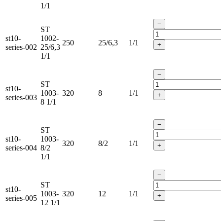
1/1
−
ST
st10-
1002-
250
25/6,3
1/1
+
series-002
25/6,3
1/1
−
ST
st10-
1003-
320
8
1/1
+
series-003
8 1/1
−
ST
st10-
1003-
320
8/2
1/1
+
series-004
8/2
1/1
−
ST
st10-
1003-
320
12
1/1
+
series-005
12 1/1