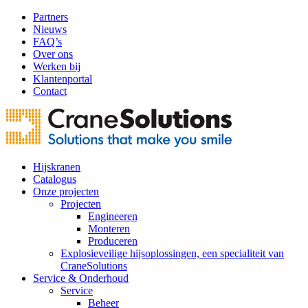
Partners
Nieuws
FAQ’s
Over ons
Werken bij
Klantenportal
Contact
Hijskranen
Catalogus
Onze projecten
Projecten
Engineeren
Monteren
Produceren
Explosieveilige hijsoplossingen, een specialiteit van
CraneSolutions
Service & Onderhoud
Service
Beheer