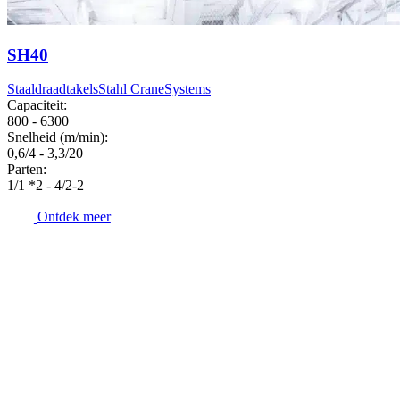
SH40
Staaldraadtakels
Stahl CraneSystems
Capaciteit:
800 - 6300
Snelheid (m/min):
0,6/4 - 3,3/20
Parten:
1/1 *2 - 4/2-2
Ontdek meer