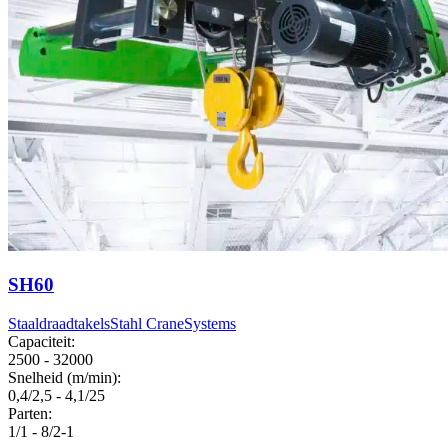
SH60
Staaldraadtakels
Stahl CraneSystems
Capaciteit:
2500 - 32000
Snelheid (m/min):
0,4/2,5 - 4,1/25
Parten:
1/1 - 8/2-1