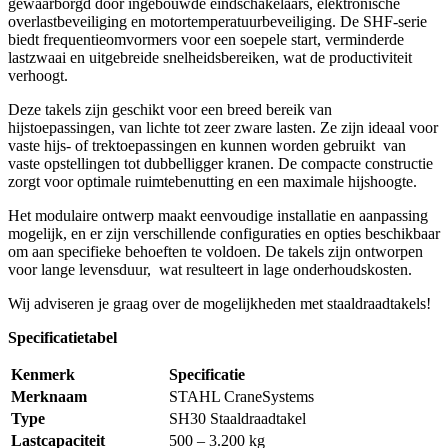
gewaarborgd door ingebouwde eindschakelaars, elektronische
overlastbeveiliging en motortemperatuurbeveiliging. De SHF-serie
biedt frequentieomvormers voor een soepele start, verminderde
lastzwaai en uitgebreide snelheidsbereiken, wat de productiviteit
verhoogt.
Deze takels zijn geschikt voor een breed bereik van
hijstoepassingen, van lichte tot zeer zware lasten. Ze zijn ideaal voor
vaste hijs- of trektoepassingen en kunnen worden gebruikt van
vaste opstellingen tot dubbelligger kranen. De compacte constructie
zorgt voor optimale ruimtebenutting en een maximale hijshoogte.
Het modulaire ontwerp maakt eenvoudige installatie en aanpassing
mogelijk, en er zijn verschillende configuraties en opties beschikbaar
om aan specifieke behoeften te voldoen. De takels zijn ontworpen
voor lange levensduur, wat resulteert in lage onderhoudskosten.
Wij adviseren je graag over de mogelijkheden met staaldraadtakels!
Specificatietabel
Kenmerk
Specificatie
Merknaam
STAHL CraneSystems
Type
SH30 Staaldraadtakel
Lastcapaciteit
500 – 3.200 kg