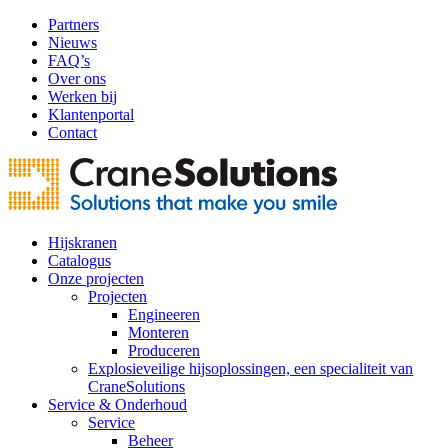
Partners
Nieuws
FAQ’s
Over ons
Werken bij
Klantenportal
Contact
Hijskranen
Catalogus
Onze projecten
Projecten
Engineeren
Monteren
Produceren
Explosieveilige hijsoplossingen, een specialiteit van
CraneSolutions
Service & Onderhoud
Service
Beheer