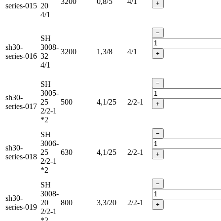
3200
0,8/5
4/1
+
series-015
20
4/1
−
SH
sh30-
3008-
3200
1,3/8
4/1
+
series-016
32
4/1
−
SH
3005-
sh30-
25
500
4,1/25
2/2-1
+
series-017
2/2-1
*2
−
SH
3006-
sh30-
25
630
4,1/25
2/2-1
+
series-018
2/2-1
*2
−
SH
3008-
sh30-
20
800
3,3/20
2/2-1
+
series-019
2/2-1
*2