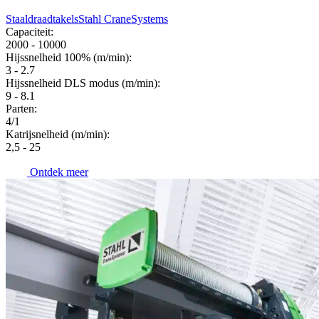
Staaldraadtakels
Stahl CraneSystems
Capaciteit:
2000 - 10000
Hijssnelheid 100% (m/min):
3 - 2.7
Hijssnelheid DLS modus (m/min):
9 - 8.1
Parten:
4/1
Katrijsnelheid (m/min):
2,5 - 25
Ontdek meer