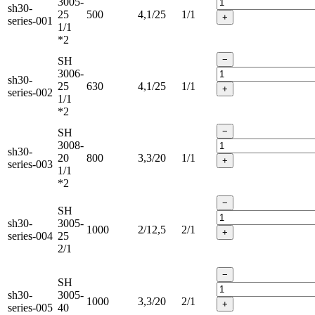
3005-
sh30-
25
500
4,1/25
1/1
+
series-001
1/1
*2
−
SH
3006-
sh30-
25
630
4,1/25
1/1
+
series-002
1/1
*2
−
SH
3008-
sh30-
20
800
3,3/20
1/1
+
series-003
1/1
*2
−
SH
sh30-
3005-
1000
2/12,5
2/1
+
series-004
25
2/1
−
SH
sh30-
3005-
1000
3,3/20
2/1
+
series-005
40