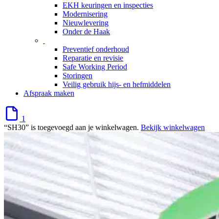
EKH keuringen en inspecties
Modernisering
Nieuwlevering
Onder de Haak
Preventief onderhoud
Reparatie en revisie
Safe Working Period
Storingen
Veilig gebruik hijs- en hefmiddelen
Afspraak maken
1
“SH30” is toegevoegd aan je winkelwagen.
Bekijk winkelwagen