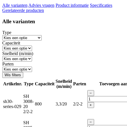
Alle varianten
Advies vragen
Product informatie
Specificaties
Gerelateerde producten
Alle varianten
Type
Capaciteit
Snelheid (m/min)
Parten
Wis filters
Snelheid
Artikelnr.
Type
Capaciteit
Parten
Toevoegen aa
(m/min)
−
SH
sh30-
3008-
800
3,3/20
2/2-2
+
series-029
20
2/2-2
−
SH