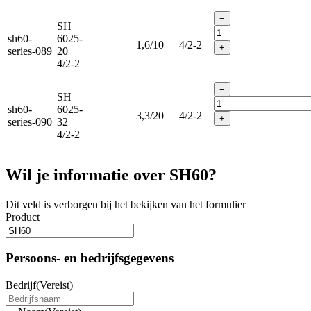
−
SH
sh60-
6025-
1,6/10
4/2-2
+
series-089
20
4/2-2
−
SH
sh60-
6025-
3,3/20
4/2-2
+
series-090
32
4/2-2
Wil je informatie over SH60?
Dit veld is verborgen bij het bekijken van het formulier
Product
Persoons- en bedrijfsgegevens
Bedrijf
(Vereist)