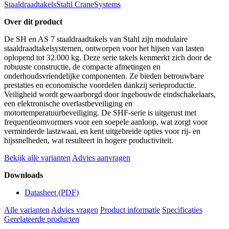
Staaldraadtakels
Stahl CraneSystems
Over dit product
De SH en AS 7 staaldraadtakels van Stahl zijn modulaire
staaldraadtakelsystemen, ontworpen voor het hijsen van lasten
oplopend tot 32.000 kg. Deze serie takels kenmerkt zich door de
robuuste constructie, de compacte afmetingen en
onderhoudsvriendelijke componenten. Ze bieden betrouwbare
prestaties en economische voordelen dankzij serieproductie.
Veiligheid wordt gewaarborgd door ingebouwde eindschakelaars,
een elektronische overlastbeveiliging en
motortemperatuurbeveiliging. De SHF-serie is uitgerust met
frequentieomvormers voor een soepele aanloop, wat zorgt voor
verminderde lastzwaai, en kent uitgebreide opties voor rij- en
hijssnelheden, wat resulteert in hogere productiviteit.
Bekijk alle varianten
Advies aanvragen
Downloads
Datasheet
(PDF)
Alle varianten
Advies vragen
Product informatie
Specificaties
Gerelateerde producten