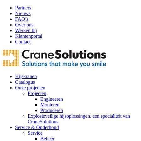
Partners
Nieuws
FAQ’s
Over ons
Werken bij
Klantenportal
Contact
Hijskranen
Catalogus
Onze projecten
Projecten
Engineeren
Monteren
Produceren
Explosieveilige hijsoplossingen, een specialiteit van
CraneSolutions
Service & Onderhoud
Service
Beheer