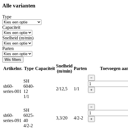
Alle varianten
Type
Capaciteit
Snelheid (m/min)
Parten
Wis filters
Snelheid
Artikelnr.
Type
Capaciteit
Parten
Toevoegen aa
(m/min)
−
SH
sh60-
6040-
2/12,5
1/1
+
series-001
12
1/1
−
SH
sh60-
6025-
3,3/20
4/2-2
+
series-091
40
4/2-2