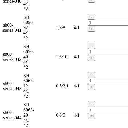
series-040
4/1
*2
−
SH
6050-
sh60-
32
1,3/8
4/1
+
series-041
4/1
*2
−
SH
6050-
sh60-
40
1,6/10
4/1
+
series-042
4/1
*2
−
SH
6063-
sh60-
12
0,5/3,1
4/1
+
series-043
4/1
*2
−
SH
6063-
sh60-
20
0,8/5
4/1
+
series-044
4/1
*2