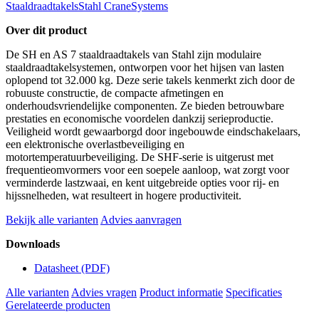
Staaldraadtakels
Stahl CraneSystems
Over dit product
De SH en AS 7 staaldraadtakels van Stahl zijn modulaire
staaldraadtakelsystemen, ontworpen voor het hijsen van lasten
oplopend tot 32.000 kg. Deze serie takels kenmerkt zich door de
robuuste constructie, de compacte afmetingen en
onderhoudsvriendelijke componenten. Ze bieden betrouwbare
prestaties en economische voordelen dankzij serieproductie.
Veiligheid wordt gewaarborgd door ingebouwde eindschakelaars,
een elektronische overlastbeveiliging en
motortemperatuurbeveiliging. De SHF-serie is uitgerust met
frequentieomvormers voor een soepele aanloop, wat zorgt voor
verminderde lastzwaai, en kent uitgebreide opties voor rij- en
hijssnelheden, wat resulteert in hogere productiviteit.
Bekijk alle varianten
Advies aanvragen
Downloads
Datasheet
(PDF)
Alle varianten
Advies vragen
Product informatie
Specificaties
Gerelateerde producten