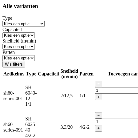
Alle varianten
Type
Capaciteit
Snelheid (m/min)
Parten
Wis filters
Snelheid
Artikelnr.
Type
Capaciteit
Parten
Toevoegen aa
(m/min)
−
SH
sh60-
6040-
2/12,5
1/1
+
series-001
12
1/1
−
SH
sh60-
6025-
3,3/20
4/2-2
+
series-091
40
4/2-2