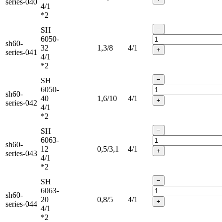
series-040
4/1
*2
−
SH
6050-
sh60-
32
1,3/8
4/1
+
series-041
4/1
*2
−
SH
6050-
sh60-
40
1,6/10
4/1
+
series-042
4/1
*2
−
SH
6063-
sh60-
12
0,5/3,1
4/1
+
series-043
4/1
*2
−
SH
6063-
sh60-
20
0,8/5
4/1
+
series-044
4/1
*2