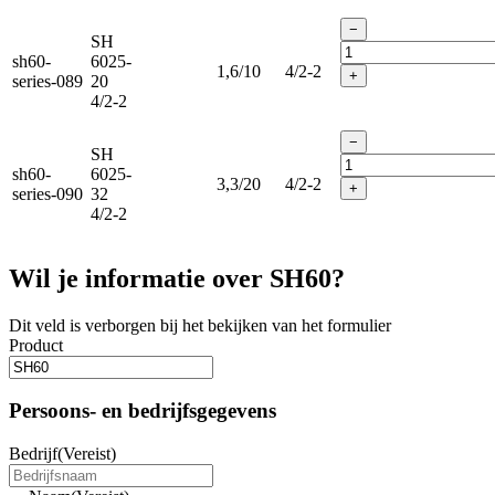
−
SH
sh60-
6025-
1,6/10
4/2-2
+
series-089
20
4/2-2
−
SH
sh60-
6025-
3,3/20
4/2-2
+
series-090
32
4/2-2
Wil je informatie over SH60?
Dit veld is verborgen bij het bekijken van het formulier
Product
Persoons- en bedrijfsgegevens
Bedrijf
(Vereist)