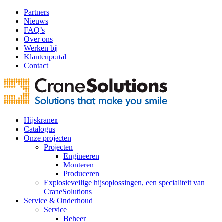
Partners
Nieuws
FAQ’s
Over ons
Werken bij
Klantenportal
Contact
Hijskranen
Catalogus
Onze projecten
Projecten
Engineeren
Monteren
Produceren
Explosieveilige hijsoplossingen, een specialiteit van
CraneSolutions
Service & Onderhoud
Service
Beheer