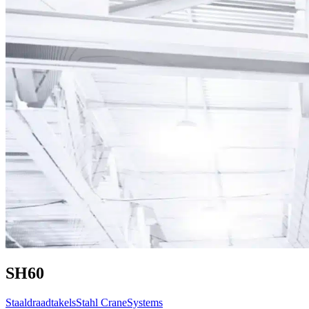
SH60
Staaldraadtakels
Stahl CraneSystems