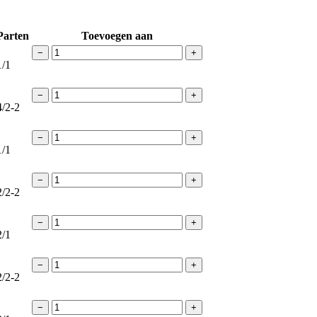
Parten
Toevoegen aan
−
+
1/1
−
+
4/2-2
−
+
1/1
−
+
2/2-2
−
+
2/1
−
+
2/2-2
−
+