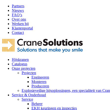
Partners
Nieuws
FAQ’s
Over ons
Werken bij
Klantenportal
Contact
Hijskranen
Catalogus
Onze projecten
Projecten
Engineeren
Monteren
Produceren
Explosieveilige hijsoplossingen, een specialiteit van Cra
Service & Onderhoud
Service
Beheer
EKH keuringen en inspecties