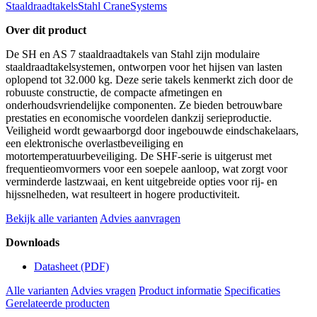
Staaldraadtakels
Stahl CraneSystems
Over dit product
De SH en AS 7 staaldraadtakels van Stahl zijn modulaire
staaldraadtakelsystemen, ontworpen voor het hijsen van lasten
oplopend tot 32.000 kg. Deze serie takels kenmerkt zich door de
robuuste constructie, de compacte afmetingen en
onderhoudsvriendelijke componenten. Ze bieden betrouwbare
prestaties en economische voordelen dankzij serieproductie.
Veiligheid wordt gewaarborgd door ingebouwde eindschakelaars,
een elektronische overlastbeveiliging en
motortemperatuurbeveiliging. De SHF-serie is uitgerust met
frequentieomvormers voor een soepele aanloop, wat zorgt voor
verminderde lastzwaai, en kent uitgebreide opties voor rij- en
hijssnelheden, wat resulteert in hogere productiviteit.
Bekijk alle varianten
Advies aanvragen
Downloads
Datasheet
(PDF)
Alle varianten
Advies vragen
Product informatie
Specificaties
Gerelateerde producten