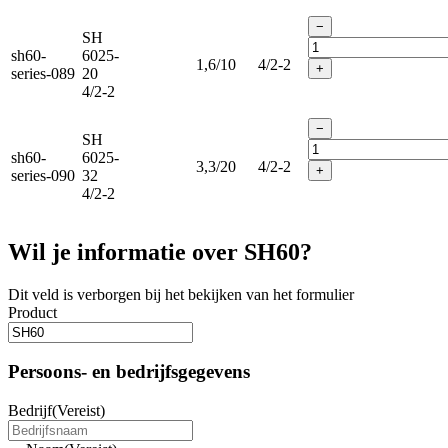
−
SH
sh60-
6025-
1,6/10
4/2-2
+
series-089
20
4/2-2
−
SH
sh60-
6025-
3,3/20
4/2-2
+
series-090
32
4/2-2
Wil je informatie over SH60?
Dit veld is verborgen bij het bekijken van het formulier
Product
Persoons- en bedrijfsgegevens
Bedrijf
(Vereist)