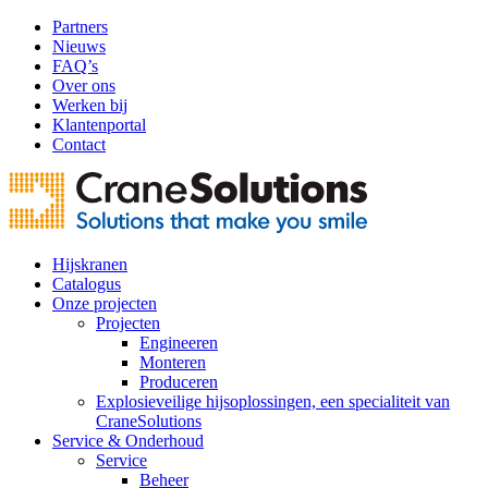
Partners
Nieuws
FAQ’s
Over ons
Werken bij
Klantenportal
Contact
Hijskranen
Catalogus
Onze projecten
Projecten
Engineeren
Monteren
Produceren
Explosieveilige hijsoplossingen, een specialiteit van
CraneSolutions
Service & Onderhoud
Service
Beheer