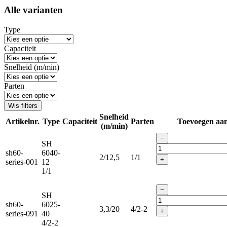
Alle varianten
Type
Capaciteit
Snelheid (m/min)
Parten
Wis filters
Snelheid
Artikelnr.
Type
Capaciteit
Parten
Toevoegen aa
(m/min)
−
SH
sh60-
6040-
2/12,5
1/1
+
series-001
12
1/1
−
SH
sh60-
6025-
3,3/20
4/2-2
+
series-091
40
4/2-2