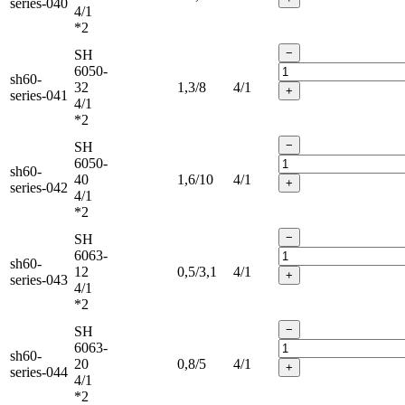
series-040
4/1
*2
−
SH
6050-
sh60-
32
1,3/8
4/1
+
series-041
4/1
*2
−
SH
6050-
sh60-
40
1,6/10
4/1
+
series-042
4/1
*2
−
SH
6063-
sh60-
12
0,5/3,1
4/1
+
series-043
4/1
*2
−
SH
6063-
sh60-
20
0,8/5
4/1
+
series-044
4/1
*2