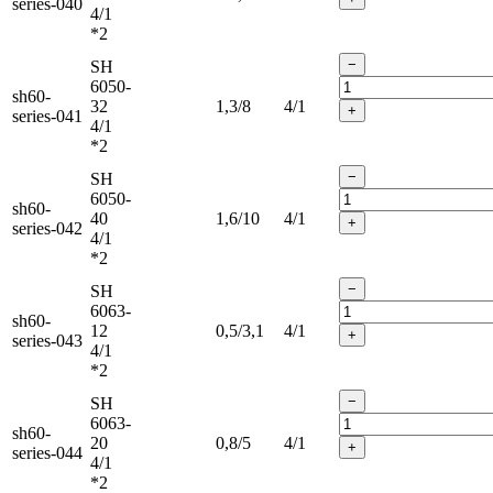
series-040
4/1
*2
−
SH
6050-
sh60-
32
1,3/8
4/1
+
series-041
4/1
*2
−
SH
6050-
sh60-
40
1,6/10
4/1
+
series-042
4/1
*2
−
SH
6063-
sh60-
12
0,5/3,1
4/1
+
series-043
4/1
*2
−
SH
6063-
sh60-
20
0,8/5
4/1
+
series-044
4/1
*2