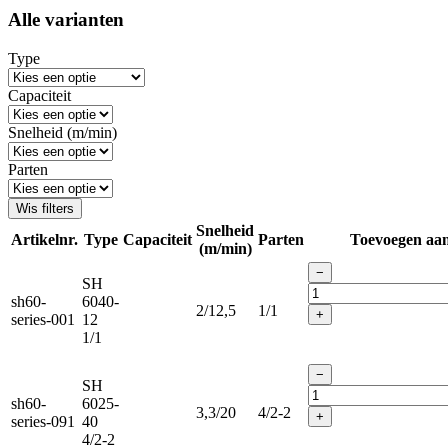
Alle varianten
Type
Capaciteit
Snelheid (m/min)
Parten
Wis filters
Snelheid
Artikelnr.
Type
Capaciteit
Parten
Toevoegen aa
(m/min)
−
SH
sh60-
6040-
2/12,5
1/1
+
series-001
12
1/1
−
SH
sh60-
6025-
3,3/20
4/2-2
+
series-091
40
4/2-2