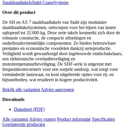
Staaldraadtakels
Stahl CraneSystems
Over dit product
De SH en AS 7 staaldraadtakels van Stahl zijn modulaire
staaldraadtakelsystemen, ontworpen voor het hijsen van lasten
oplopend tot 32.000 kg. Deze serie takels kenmerkt zich door de
robuuste constructie, de compacte afmetingen en
onderhoudsvriendelijke componenten. Ze bieden betrouwbare
prestaties en economische voordelen dankzij serieproductie.
Veiligheid wordt gewaarborgd door ingebouwde eindschakelaars,
een elektronische overlastbeveiliging en
motortemperatuurbeveiliging. De SHF-serie is uitgerust met
frequentieomvormers voor een soepele aanloop, wat zorgt voor
verminderde lastzwaai, en kent uitgebreide opties voor rij- en
hijssnelheden, wat resulteert in hogere productiviteit.
Bekijk alle varianten
Advies aanvragen
Downloads
Datasheet
(PDF)
Alle varianten
Advies vragen
Product informatie
Specificaties
Gerelateerde producten