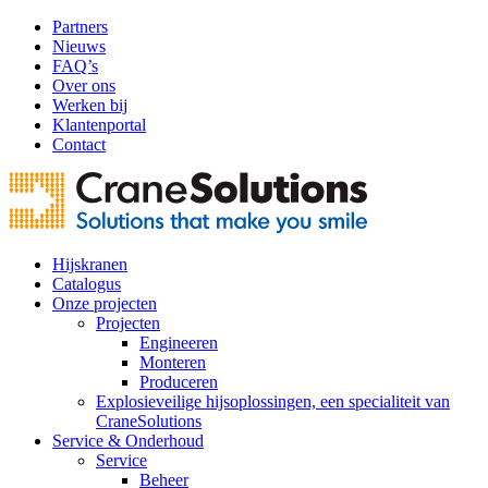
Partners
Nieuws
FAQ’s
Over ons
Werken bij
Klantenportal
Contact
Hijskranen
Catalogus
Onze projecten
Projecten
Engineeren
Monteren
Produceren
Explosieveilige hijsoplossingen, een specialiteit van
CraneSolutions
Service & Onderhoud
Service
Beheer