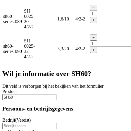
−
SH
sh60-
6025-
1,6/10
4/2-2
+
series-089
20
4/2-2
−
SH
sh60-
6025-
3,3/20
4/2-2
+
series-090
32
4/2-2
Wil je informatie over SH60?
Dit veld is verborgen bij het bekijken van het formulier
Product
Persoons- en bedrijfsgegevens
Bedrijf
(Vereist)