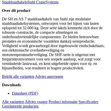
Staaldraadtakels
Stahl CraneSystems
Over dit product
De SH en AS 7 staaldraadtakels van Stahl zijn modulaire
staaldraadtakelsystemen, ontworpen voor het hijsen van lasten
oplopend tot 32.000 kg. Deze serie takels kenmerkt zich door de
robuuste constructie, de compacte afmetingen en
onderhoudsvriendelijke componenten. Ze bieden betrouwbare
prestaties en economische voordelen dankzij serieproductie.
Veiligheid wordt gewaarborgd door ingebouwde eindschakelaars,
een elektronische overlastbeveiliging en
motortemperatuurbeveiliging. De SHF-serie is uitgerust met
frequentieomvormers voor een soepele aanloop, wat zorgt voor
verminderde lastzwaai, en kent uitgebreide opties voor rij- en
hijssnelheden, wat resulteert in hogere productiviteit.
Bekijk alle varianten
Advies aanvragen
Downloads
Datasheet
(PDF)
Alle varianten
Advies vragen
Product informatie
Specificaties
Gerelateerde producten