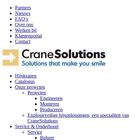
Partners
Nieuws
FAQ’s
Over ons
Werken bij
Klantenportal
Contact
Hijskranen
Catalogus
Onze projecten
Projecten
Engineeren
Monteren
Produceren
Explosieveilige hijsoplossingen, een specialiteit van
CraneSolutions
Service & Onderhoud
Service
Beheer