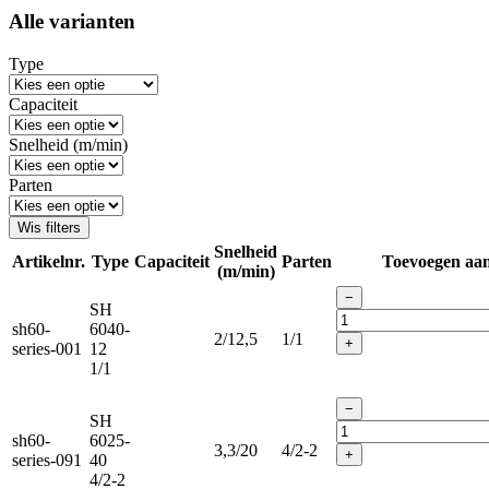
Alle varianten
Type
Capaciteit
Snelheid (m/min)
Parten
Wis filters
Snelheid
Artikelnr.
Type
Capaciteit
Parten
Toevoegen aa
(m/min)
−
SH
sh60-
6040-
2/12,5
1/1
+
series-001
12
1/1
−
SH
sh60-
6025-
3,3/20
4/2-2
+
series-091
40
4/2-2