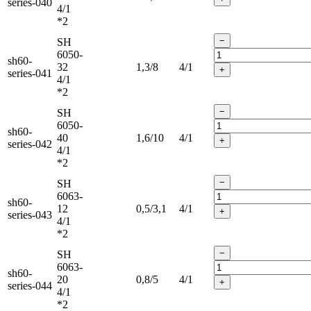
series-040
4/1
*2
−
SH
6050-
sh60-
32
1,3/8
4/1
+
series-041
4/1
*2
−
SH
6050-
sh60-
40
1,6/10
4/1
+
series-042
4/1
*2
−
SH
6063-
sh60-
12
0,5/3,1
4/1
+
series-043
4/1
*2
−
SH
6063-
sh60-
20
0,8/5
4/1
+
series-044
4/1
*2