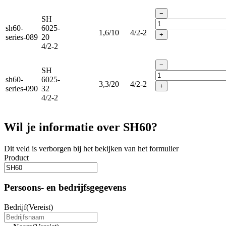
−
SH
sh60-
6025-
1,6/10
4/2-2
+
series-089
20
4/2-2
−
SH
sh60-
6025-
3,3/20
4/2-2
+
series-090
32
4/2-2
Wil je informatie over SH60?
Dit veld is verborgen bij het bekijken van het formulier
Product
Persoons- en bedrijfsgegevens
Bedrijf
(Vereist)