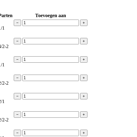
Parten
Toevoegen aan
−
+
1/1
−
+
4/2-2
−
+
1/1
−
+
2/2-2
−
+
2/1
−
+
2/2-2
−
+