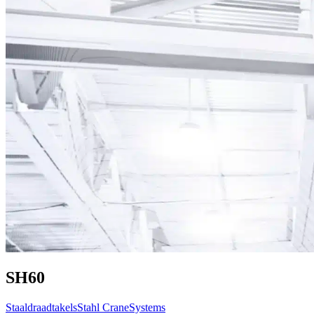
SH60
Staaldraadtakels
Stahl CraneSystems