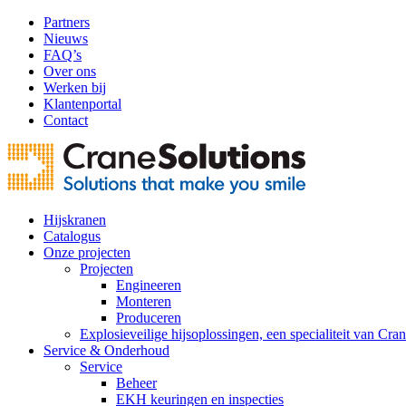
Partners
Nieuws
FAQ’s
Over ons
Werken bij
Klantenportal
Contact
Hijskranen
Catalogus
Onze projecten
Projecten
Engineeren
Monteren
Produceren
Explosieveilige hijsoplossingen, een specialiteit van Cra
Service & Onderhoud
Service
Beheer
EKH keuringen en inspecties