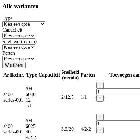
Alle varianten
Type
Capaciteit
Snelheid (m/min)
Parten
Wis filters
Snelheid
Artikelnr.
Type
Capaciteit
Parten
Toevoegen aa
(m/min)
−
SH
sh60-
6040-
2/12,5
1/1
+
series-001
12
1/1
−
SH
sh60-
6025-
3,3/20
4/2-2
+
series-091
40
4/2-2