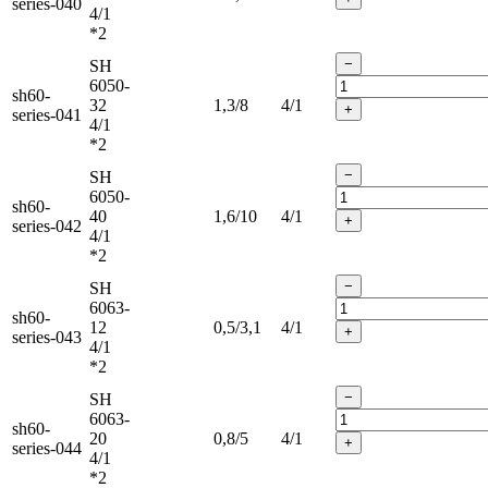
series-040
4/1
*2
−
SH
6050-
sh60-
32
1,3/8
4/1
+
series-041
4/1
*2
−
SH
6050-
sh60-
40
1,6/10
4/1
+
series-042
4/1
*2
−
SH
6063-
sh60-
12
0,5/3,1
4/1
+
series-043
4/1
*2
−
SH
6063-
sh60-
20
0,8/5
4/1
+
series-044
4/1
*2