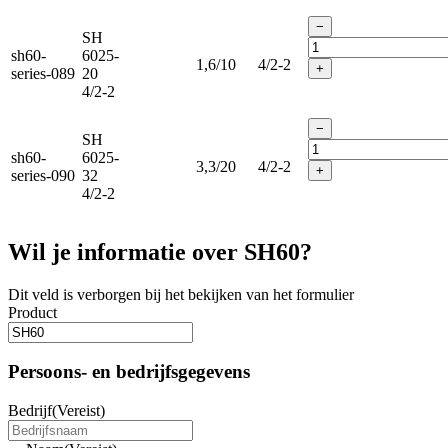
−
SH
sh60-
6025-
1,6/10
4/2-2
+
series-089
20
4/2-2
−
SH
sh60-
6025-
3,3/20
4/2-2
+
series-090
32
4/2-2
Wil je informatie over SH60?
Dit veld is verborgen bij het bekijken van het formulier
Product
Persoons- en bedrijfsgegevens
Bedrijf
(Vereist)