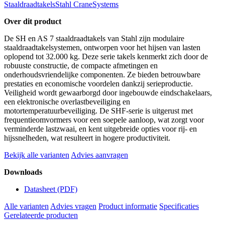
Staaldraadtakels
Stahl CraneSystems
Over dit product
De SH en AS 7 staaldraadtakels van Stahl zijn modulaire
staaldraadtakelsystemen, ontworpen voor het hijsen van lasten
oplopend tot 32.000 kg. Deze serie takels kenmerkt zich door de
robuuste constructie, de compacte afmetingen en
onderhoudsvriendelijke componenten. Ze bieden betrouwbare
prestaties en economische voordelen dankzij serieproductie.
Veiligheid wordt gewaarborgd door ingebouwde eindschakelaars,
een elektronische overlastbeveiliging en
motortemperatuurbeveiliging. De SHF-serie is uitgerust met
frequentieomvormers voor een soepele aanloop, wat zorgt voor
verminderde lastzwaai, en kent uitgebreide opties voor rij- en
hijssnelheden, wat resulteert in hogere productiviteit.
Bekijk alle varianten
Advies aanvragen
Downloads
Datasheet
(PDF)
Alle varianten
Advies vragen
Product informatie
Specificaties
Gerelateerde producten