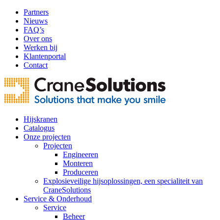
Partners
Nieuws
FAQ’s
Over ons
Werken bij
Klantenportal
Contact
Hijskranen
Catalogus
Onze projecten
Projecten
Engineeren
Monteren
Produceren
Explosieveilige hijsoplossingen, een specialiteit van
CraneSolutions
Service & Onderhoud
Service
Beheer