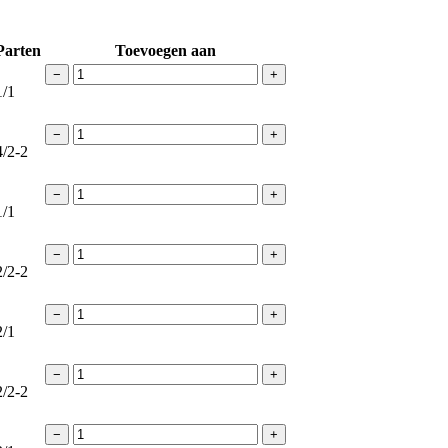
Parten
Toevoegen aan
−
+
1/1
−
+
4/2-2
−
+
1/1
−
+
2/2-2
−
+
2/1
−
+
2/2-2
−
+