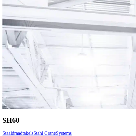
SH60
Staaldraadtakels
Stahl CraneSystems