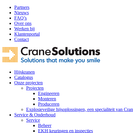
Partners
Nieuws
FAQ’s
Over ons
Werken bij
Klantenportal
Contact
Hijskranen
Catalogus
Onze projecten
Projecten
Engineeren
Monteren
Produceren
Explosieveilige hijsoplossingen, een specialiteit van Cra
Service & Onderhoud
Service
Beheer
EKH keuringen en inspecties