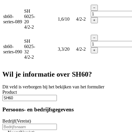
−
SH
sh60-
6025-
1,6/10
4/2-2
+
series-089
20
4/2-2
−
SH
sh60-
6025-
3,3/20
4/2-2
+
series-090
32
4/2-2
Wil je informatie over SH60?
Dit veld is verborgen bij het bekijken van het formulier
Product
Persoons- en bedrijfsgegevens
Bedrijf
(Vereist)