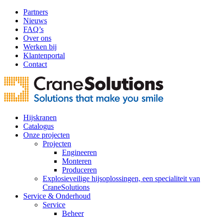
Partners
Nieuws
FAQ’s
Over ons
Werken bij
Klantenportal
Contact
Hijskranen
Catalogus
Onze projecten
Projecten
Engineeren
Monteren
Produceren
Explosieveilige hijsoplossingen, een specialiteit van
CraneSolutions
Service & Onderhoud
Service
Beheer