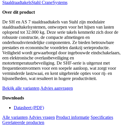
Staaldraadtakels
Stahl CraneSystems
Over dit product
De SH en AS 7 staaldraadtakels van Stahl zijn modulaire
staaldraadtakelsystemen, ontworpen voor het hijsen van lasten
oplopend tot 32.000 kg. Deze serie takels kenmerkt zich door de
robuuste constructie, de compacte afmetingen en
onderhoudsvriendelijke componenten. Ze bieden betrouwbare
prestaties en economische voordelen dankzij serieproductie.
Veiligheid wordt gewaarborgd door ingebouwde eindschakelaars,
een elektronische overlastbeveiliging en
motortemperatuurbeveiliging. De SHF-serie is uitgerust met
frequentieomvormers voor een soepele aanloop, wat zorgt voor
verminderde lastzwaai, en kent uitgebreide opties voor rij- en
hijssnelheden, wat resulteert in hogere productiviteit.
Bekijk alle varianten
Advies aanvragen
Downloads
Datasheet
(PDF)
Alle varianten
Advies vragen
Product informatie
Specificaties
Gerelateerde producten