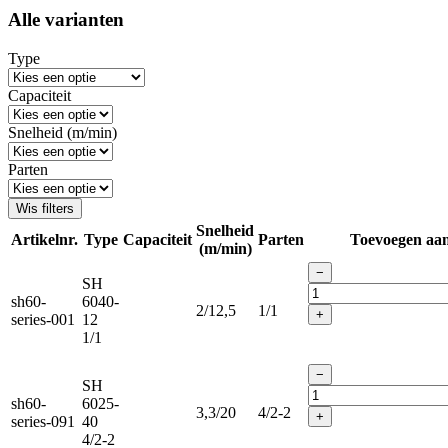
Alle varianten
Type
Capaciteit
Snelheid (m/min)
Parten
Wis filters
Snelheid
Artikelnr.
Type
Capaciteit
Parten
Toevoegen aa
(m/min)
−
SH
sh60-
6040-
2/12,5
1/1
+
series-001
12
1/1
−
SH
sh60-
6025-
3,3/20
4/2-2
+
series-091
40
4/2-2