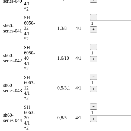
series-040
4/1
*2
−
SH
6050-
sh60-
32
1,3/8
4/1
+
series-041
4/1
*2
−
SH
6050-
sh60-
40
1,6/10
4/1
+
series-042
4/1
*2
−
SH
6063-
sh60-
12
0,5/3,1
4/1
+
series-043
4/1
*2
−
SH
6063-
sh60-
20
0,8/5
4/1
+
series-044
4/1
*2