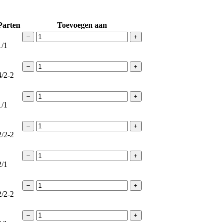
Parten
Toevoegen aan
−
+
1/1
−
+
4/2-2
−
+
1/1
−
+
2/2-2
−
+
2/1
−
+
2/2-2
−
+