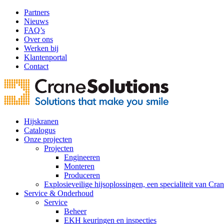
Partners
Nieuws
FAQ’s
Over ons
Werken bij
Klantenportal
Contact
Hijskranen
Catalogus
Onze projecten
Projecten
Engineeren
Monteren
Produceren
Explosieveilige hijsoplossingen, een specialiteit van Cra
Service & Onderhoud
Service
Beheer
EKH keuringen en inspecties