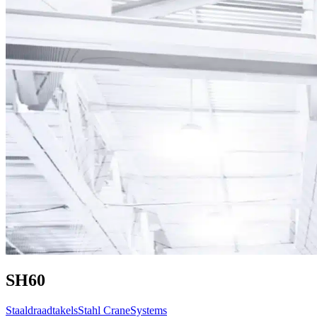
SH60
Staaldraadtakels
Stahl CraneSystems