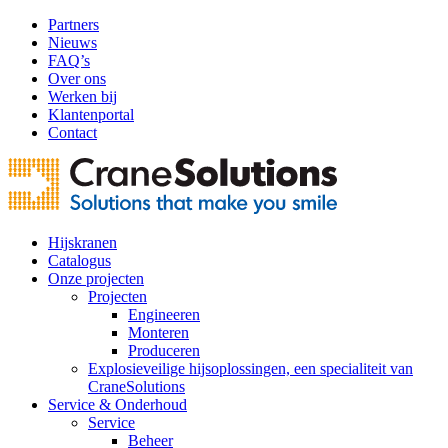
Partners
Nieuws
FAQ’s
Over ons
Werken bij
Klantenportal
Contact
Hijskranen
Catalogus
Onze projecten
Projecten
Engineeren
Monteren
Produceren
Explosieveilige hijsoplossingen, een specialiteit van
CraneSolutions
Service & Onderhoud
Service
Beheer