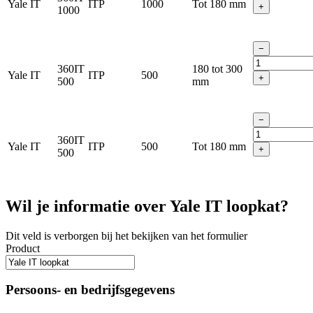
Yale IT
ITP
1000
Tot 180 mm
+
1000
−
360IT
180 tot 300
Yale IT
ITP
500
+
500
mm
−
360IT
Yale IT
ITP
500
Tot 180 mm
+
500
Wil je informatie over Yale IT loopkat?
Dit veld is verborgen bij het bekijken van het formulier
Product
Persoons- en bedrijfsgegevens