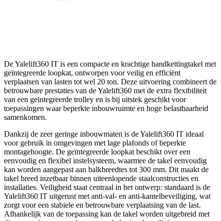
De Yalelift360 IT is een compacte en krachtige handkettingtakel met
geïntegreerde loopkat, ontworpen voor veilig en efficiënt
verplaatsen van lasten tot wel 20 ton. Deze uitvoering combineert de
betrouwbare prestaties van de Yalelift360 met de extra flexibiliteit
van een geïntegreerde trolley en is bij uitstek geschikt voor
toepassingen waar beperkte inbouwruimte en hoge belastbaarheid
samenkomen.
Dankzij de zeer geringe inbouwmaten is de Yalelift360 IT ideaal
voor gebruik in omgevingen met lage plafonds of beperkte
montagehoogte. De geïntegreerde loopkat beschikt over een
eenvoudig en flexibel instelsysteem, waarmee de takel eenvoudig
kan worden aangepast aan balkbreedtes tot 300 mm. Dit maakt de
takel breed inzetbaar binnen uiteenlopende staalconstructies en
installaties. Veiligheid staat centraal in het ontwerp: standaard is de
Yalelift360 IT uitgerust met anti-val‑ en anti-kantelbeveiliging, wat
zorgt voor een stabiele en betrouwbare verplaatsing van de last.
Afhankelijk van de toepassing kan de takel worden uitgebreid met