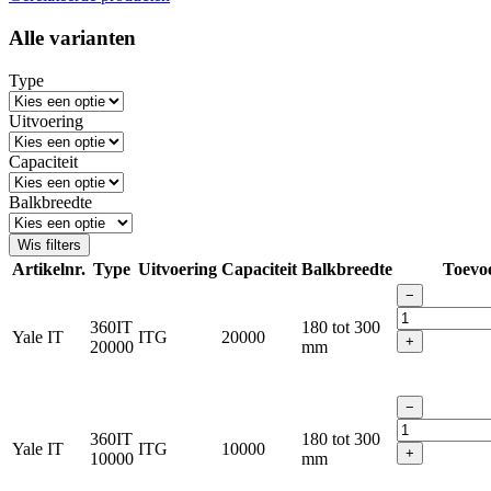
Alle varianten
Type
Uitvoering
Capaciteit
Balkbreedte
Wis filters
Artikelnr.
Type
Uitvoering
Capaciteit
Balkbreedte
Toevo
−
360IT
180 tot 300
Yale IT
ITG
20000
+
20000
mm
−
360IT
180 tot 300
Yale IT
ITG
10000
+
10000
mm