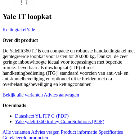
Yale IT loopkat
Kettingtakel
Yale
Over dit product
De Yalelift360 IT is een compacte en robuuste handkettingtakel met
geïntegreerde loopkat voor lasten tot 20.000 kg. Dankzij de zeer
geringe inbouwhoogte ideaal voor toepassingen met beperkte
ruimte. Leverbaar als duwloopkat (ITP) of met
handkettingbediening (ITG), standaard voorzien van anti‑val‑ en
anti‑kantelbeveiliging en optioneel uit te breiden met o.a.
overbelastingsbeveiliging en kettingcontainer.
Bekijk alle varianten
Advies aanvragen
Downloads
Datasheet YL ITP G
(PDF)
Yale yalelift360 trolley CraneSolutions
(PDF)
Alle varianten
Advies vragen
Product informatie
Specificaties
Gerelateerde producten