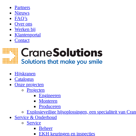
Partners
Nieuws
FAQ’s
Over ons
Werken bij
Klantenportal
Contact
Hijskranen
Catalogus
Onze projecten
Projecten
Engineeren
Monteren
Produceren
Explosieveilige hijsoplossingen, een specialiteit van Cra
Service & Onderhoud
Service
Beheer
EKH keuringen en inspecties