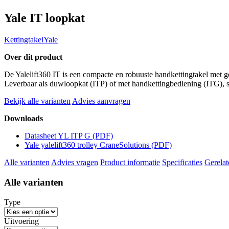
Yale IT loopkat
Kettingtakel
Yale
Over dit product
De Yalelift360 IT is een compacte en robuuste handkettingtakel met g
Leverbaar als duwloopkat (ITP) of met handkettingbediening (ITG), sta
Bekijk alle varianten
Advies aanvragen
Downloads
Datasheet YL ITP G
(PDF)
Yale yalelift360 trolley CraneSolutions
(PDF)
Alle varianten
Advies vragen
Product informatie
Specificaties
Gerelat
Alle varianten
Type
Uitvoering