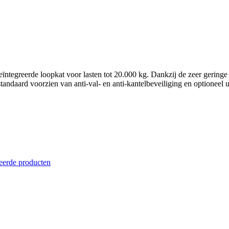
eïntegreerde loopkat voor lasten tot 20.000 kg. Dankzij de zeer gering
ndaard voorzien van anti‑val‑ en anti‑kantelbeveiliging en optioneel uit
eerde producten