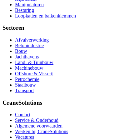
Manipulatoren
Besturing
Loopkatten en balkenklemmen
Sectoren
Afvalverwerking
Betonindustrie
Bouw
Jachthavens
Land- & Tuinbouw
Machinebouw
Offshore & Visserij
Petrochemie
Staalbouw
Transport
CraneSolutions
Contact
Service & Onderhoud
Algemene voorwaarden
Werken bij CraneSolutions
Vacatures