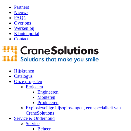
Partners
Nieuws
FAQ’s
Over ons
Werken bij
Klantenportal
Contact
Hijskranen
Catalogus
Onze projecten
Projecten
Engineeren
Monteren
Produceren
Explosieveilige hijsoplossingen, een specialiteit van
CraneSolutions
Service & Onderhoud
Service
Beheer