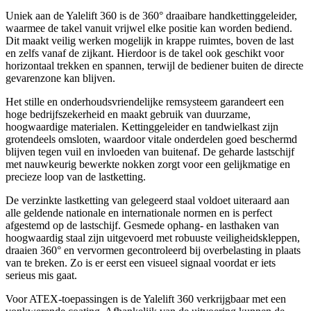
Uniek aan de Yalelift 360 is de 360° draaibare handkettinggeleider,
waarmee de takel vanuit vrijwel elke positie kan worden bediend.
Dit maakt veilig werken mogelijk in krappe ruimtes, boven de last
en zelfs vanaf de zijkant. Hierdoor is de takel ook geschikt voor
horizontaal trekken en spannen, terwijl de bediener buiten de directe
gevarenzone kan blijven.
Het stille en onderhoudsvriendelijke remsysteem garandeert een
hoge bedrijfszekerheid en maakt gebruik van duurzame,
hoogwaardige materialen. Kettinggeleider en tandwielkast zijn
grotendeels omsloten, waardoor vitale onderdelen goed beschermd
blijven tegen vuil en invloeden van buitenaf. De geharde lastschijf
met nauwkeurig bewerkte nokken zorgt voor een gelijkmatige en
precieze loop van de lastketting.
De verzinkte lastketting van gelegeerd staal voldoet uiteraard aan
alle geldende nationale en internationale normen en is perfect
afgestemd op de lastschijf. Gesmede ophang- en lasthaken van
hoogwaardig staal zijn uitgevoerd met robuuste veiligheidskleppen,
draaien 360° en vervormen gecontroleerd bij overbelasting in plaats
van te breken. Zo is er eerst een visueel signaal voordat er iets
serieus mis gaat.
Voor ATEX-toepassingen is de Yalelift 360 verkrijgbaar met een