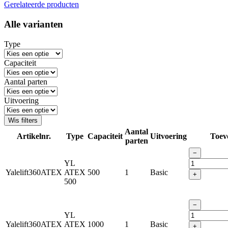
Gerelateerde producten
Alle varianten
Type
Capaciteit
Aantal parten
Uitvoering
Wis filters
Aantal
Artikelnr.
Type
Capaciteit
Uitvoering
Toev
parten
−
YL
Yalelift360ATEX
ATEX
500
1
Basic
+
500
−
YL
Yalelift360ATEX
ATEX
1000
1
Basic
+