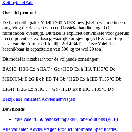
Kettingtakel
Yale
Over dit product
De handkettingtakel Yalelift 360 ATEX bewijst zijn waarde in een
omgeving die de eisen van een klassieke handkettingtakel
ruimschoots overstijgt. Dit takel is expliciet ontwikkeld voor gebruik
in een potentieel explosiegevaarlijke omgeving (ATEX-zone) op
basis van de Europese Richtlijn 2014/34/EU. Deze Yalelift is
beschikbaar in capaciteiten van 500 kg tot wel 20 ton!
Dit model is inzetbaar voor de volgende zoneringen:
BASIC: II 3G Ex h IIA T4 Gc / II 3D Ex h IIIA T135 °C Dc
MEDIUM: II 2G Ex h IIB T4 Gb / II 2D Ex h IIIB T135 °C Db
HIGH: II 2G Ex h IIC T4 Gb / II 2D Ex h IIIC T135 °C Db
Bekijk alle varianten
Advies aanvragen
Downloads
Yale yalelift360 handkettingtakel CraneSolutions
(PDF)
Alle varianten
Advies vragen
Product informatie
Specificaties