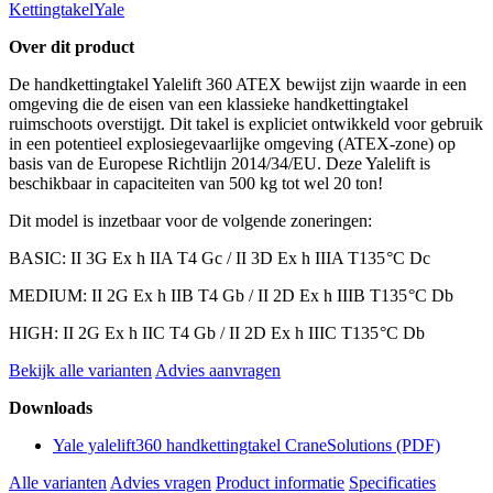
Kettingtakel
Yale
Over dit product
De handkettingtakel Yalelift 360 ATEX bewijst zijn waarde in een
omgeving die de eisen van een klassieke handkettingtakel
ruimschoots overstijgt. Dit takel is expliciet ontwikkeld voor gebruik
in een potentieel explosiegevaarlijke omgeving (ATEX-zone) op
basis van de Europese Richtlijn 2014/34/EU. Deze Yalelift is
beschikbaar in capaciteiten van 500 kg tot wel 20 ton!
Dit model is inzetbaar voor de volgende zoneringen:
BASIC: II 3G Ex h IIA T4 Gc / II 3D Ex h IIIA T135 °C Dc
MEDIUM: II 2G Ex h IIB T4 Gb / II 2D Ex h IIIB T135 °C Db
HIGH: II 2G Ex h IIC T4 Gb / II 2D Ex h IIIC T135 °C Db
Bekijk alle varianten
Advies aanvragen
Downloads
Yale yalelift360 handkettingtakel CraneSolutions
(PDF)
Alle varianten
Advies vragen
Product informatie
Specificaties