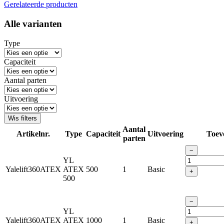
Gerelateerde producten
Alle varianten
Type
Capaciteit
Aantal parten
Uitvoering
Wis filters
Aantal
Artikelnr.
Type
Capaciteit
Uitvoering
Toev
parten
−
YL
Yalelift360ATEX
ATEX
500
1
Basic
+
500
−
YL
Yalelift360ATEX
ATEX
1000
1
Basic
+