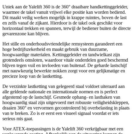
Uniek aan de Yalelift 360 is de 360° draaibare handkettinggeleider,
waarmee de takel vanuit vrijwel elke positie kan worden bediend.
Dit maakt veilig werken mogelijk in krappe ruimtes, boven de last
en zelfs vanaf de zijkant. Hierdoor is de takel ook geschikt voor
horizontaal trekken en spannen, terwijl de bediener buiten de directe
gevarenzone kan blijven.
Het stille en onderhoudsvriendelijke remsysteem garandeert een
hoge bedrijfszekerheid en maakt gebruik van duurzame,
hoogwaardige materialen. Kettinggeleider en tandwielkast zijn
grotendeels omsloten, waardoor vitale onderdelen goed beschermd
blijven tegen vuil en invloeden van buitenaf. De geharde lastschijf
met nauwkeurig bewerkte nokken zorgt voor een gelijkmatige en
precieze loop van de lastketting.
De verzinkte lastketting van gelegeerd staal voldoet uiteraard aan
alle geldende nationale en internationale normen en is perfect
afgestemd op de lastschijf. Gesmede ophang- en lasthaken van
hoogwaardig staal zijn uitgevoerd met robuuste veiligheidskleppen,
draaien 360° en vervormen gecontroleerd bij overbelasting in plaats
van te breken. Zo is er eerst een visueel signaal voordat er iets
serieus mis gaat.
Voor ATEX-toepassingen is de Yalelift 360 verkrijgbaar met een