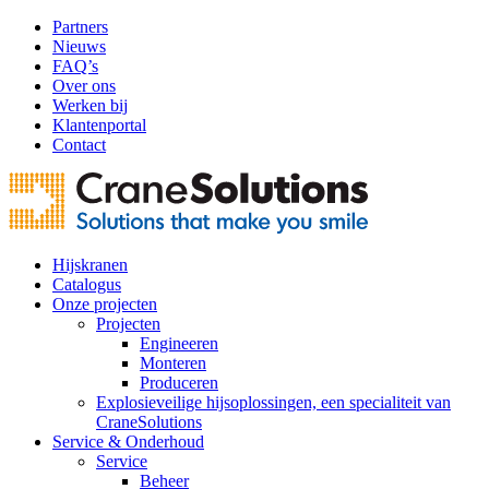
Partners
Nieuws
FAQ’s
Over ons
Werken bij
Klantenportal
Contact
Hijskranen
Catalogus
Onze projecten
Projecten
Engineeren
Monteren
Produceren
Explosieveilige hijsoplossingen, een specialiteit van
CraneSolutions
Service & Onderhoud
Service
Beheer