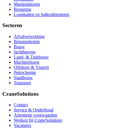
Manipulatoren
Besturing
Loopkatten en balkenklemmen
Sectoren
Afvalverwerking
Betonindustrie
Bouw
Jachthavens
Land- & Tuinbouw
Machinebouw
Offshore & Visserij
Petrochemie
Staalbouw
Transport
CraneSolutions
Contact
Service & Onderhoud
Algemene voorwaarden
Werken bij CraneSolutions
Vacatures