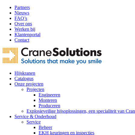
Partners
Nieuws
FAQ’s
Over ons
Werken bij
Klantenportal
Contact
Hijskranen
Catalogus
Onze projecten
Projecten
Engineeren
Monteren
Produceren
Explosieveilige hijsoplossingen, een specialiteit van Cra
Service & Onderhoud
Service
Beheer
EKH keuringen en inspecties