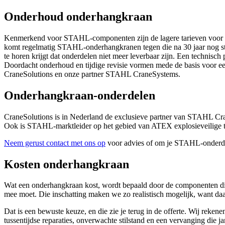
Onderhoud onderhangkraan
Kenmerkend voor STAHL-componenten zijn de lagere tarieven voor slij
komt regelmatig STAHL-onderhangkranen tegen die na 30 jaar nog steeds 
te horen krijgt dat onderdelen niet meer leverbaar zijn. Een technisch
Doordacht onderhoud en tijdige revisie vormen mede de basis voor een
CraneSolutions en onze partner STAHL CraneSystems.
Onderhangkraan-onderdelen
CraneSolutions is in Nederland de exclusieve partner van STAHL Cran
Ook is STAHL-marktleider op het gebied van ATEX explosieveilige 
Neem gerust contact met ons op
voor advies of om je STAHL-onderdelen
Kosten onderhangkraan
Wat een onderhangkraan kost, wordt bepaald door de componenten die j
mee moet. Die inschatting maken we zo realistisch mogelijk, want daa
Dat is een bewuste keuze, en die zie je terug in de offerte. Wij rekene
tussentijdse reparaties, onverwachte stilstand en een vervanging die j