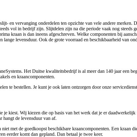
t- en vervanging onderdelen ten opzichte van vele andere merken. Dat 
vol in bedrijf zijn. Slijtdelen zijn na die periode vaak nog steeds gew
 prima kraan is dan ineens afgeschreven. Welke componenten bij aanschaf 
 lange levensduur. Ook de grote voorraad en beschikbaarheid van onder
eSystems. Het Duitse kwaliteitsbedrijf is al meer dan 140 jaar een beg
takels en kraancomponenten.
 te bestellen. Je kunt je ook laten ontzorgen door onze servicedienst, d
e kiest. Wij kiezen die op basis van het werk dat je er daadwerkelijk m
r hangt de levensduur van af.
n niet met de goedkoopst beschikbare kraancomponenten. Een kraan die te 
aren eerder komt dan gepland. Dan betaal je twee keer.