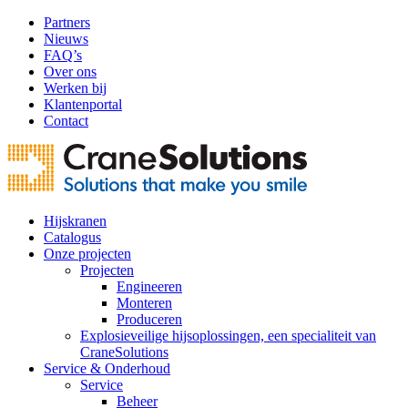
Partners
Nieuws
FAQ’s
Over ons
Werken bij
Klantenportal
Contact
Hijskranen
Catalogus
Onze projecten
Projecten
Engineeren
Monteren
Produceren
Explosieveilige hijsoplossingen, een specialiteit van
CraneSolutions
Service & Onderhoud
Service
Beheer