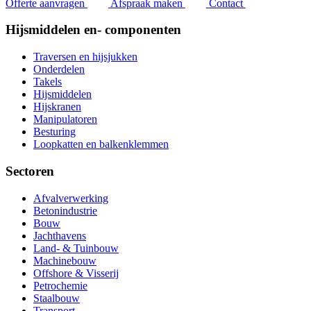
Offerte aanvragen
Afspraak maken
Contact
Hijsmiddelen en- componenten
Traversen en hijsjukken
Onderdelen
Takels
Hijsmiddelen
Hijskranen
Manipulatoren
Besturing
Loopkatten en balkenklemmen
Sectoren
Afvalverwerking
Betonindustrie
Bouw
Jachthavens
Land- & Tuinbouw
Machinebouw
Offshore & Visserij
Petrochemie
Staalbouw
Transport