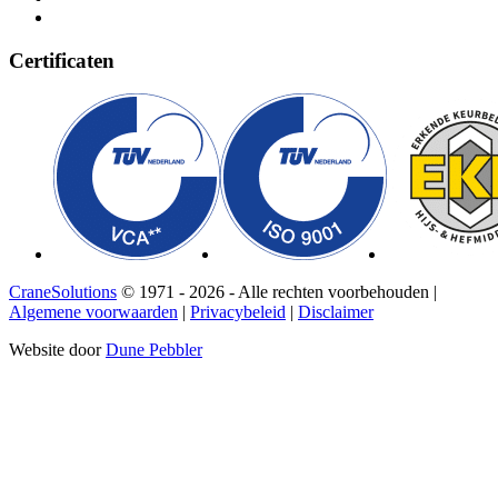
Certificaten
CraneSolutions
© 1971 - 2026 - Alle rechten voorbehouden |
Algemene voorwaarden
|
Privacybeleid
|
Disclaimer
Website door
Dune Pebbler