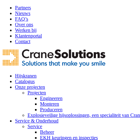
Partners
Nieuws
FAQ’s
Over ons
Werken bij
Klantenportal
Contact
Hijskranen
Catalogus
Onze projecten
Projecten
Engineeren
Monteren
Produceren
Explosieveilige hijsoplossingen, een specialiteit van Cra
Service & Onderhoud
Service
Beheer
EKH keuringen en inspecties