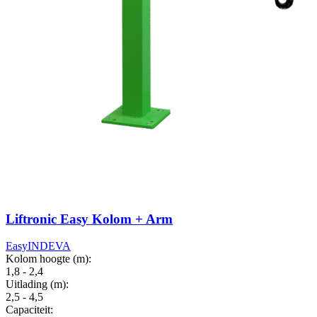
Liftronic Easy Kolom + Arm
Easy
INDEVA
Kolom hoogte (m):
1,8 - 2,4
Uitlading (m):
2,5 - 4,5
Capaciteit: