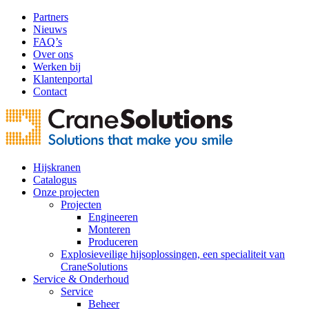
Partners
Nieuws
FAQ’s
Over ons
Werken bij
Klantenportal
Contact
Hijskranen
Catalogus
Onze projecten
Projecten
Engineeren
Monteren
Produceren
Explosieveilige hijsoplossingen, een specialiteit van
CraneSolutions
Service & Onderhoud
Service
Beheer