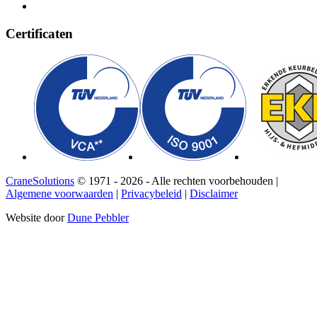
Certificaten
CraneSolutions
© 1971 - 2026 - Alle rechten voorbehouden |
Algemene voorwaarden
|
Privacybeleid
|
Disclaimer
Website door
Dune Pebbler