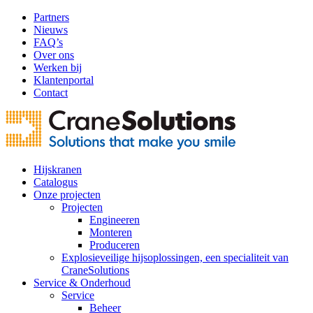
Partners
Nieuws
FAQ’s
Over ons
Werken bij
Klantenportal
Contact
Hijskranen
Catalogus
Onze projecten
Projecten
Engineeren
Monteren
Produceren
Explosieveilige hijsoplossingen, een specialiteit van
CraneSolutions
Service & Onderhoud
Service
Beheer