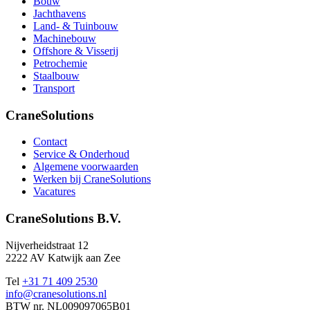
Bouw
Jachthavens
Land- & Tuinbouw
Machinebouw
Offshore & Visserij
Petrochemie
Staalbouw
Transport
CraneSolutions
Contact
Service & Onderhoud
Algemene voorwaarden
Werken bij CraneSolutions
Vacatures
CraneSolutions B.V.
Nijverheidstraat 12
2222 AV Katwijk aan Zee
Tel
+31 71 409 2530
info@cranesolutions.nl
BTW nr. NL009097065B01