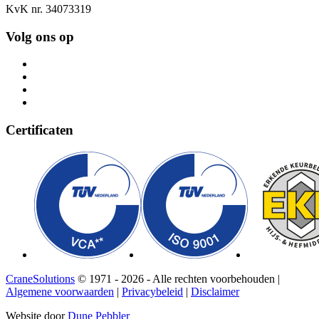
KvK nr. 34073319
Volg ons op
Certificaten
CraneSolutions
© 1971 - 2026 - Alle rechten voorbehouden |
Algemene voorwaarden
|
Privacybeleid
|
Disclaimer
Website door
Dune Pebbler