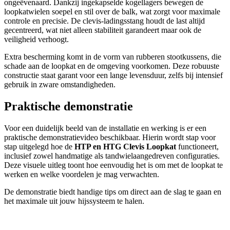
ongeëvenaard. Dankzij ingekapselde kogellagers bewegen de
loopkatwielen soepel en stil over de balk, wat zorgt voor maximale
controle en precisie. De clevis-ladingsstang houdt de last altijd
gecentreerd, wat niet alleen stabiliteit garandeert maar ook de
veiligheid verhoogt.
Extra bescherming komt in de vorm van rubberen stootkussens, die
schade aan de loopkat en de omgeving voorkomen. Deze robuuste
constructie staat garant voor een lange levensduur, zelfs bij intensief
gebruik in zware omstandigheden.
Praktische demonstratie
Voor een duidelijk beeld van de installatie en werking is er een
praktische demonstratievideo beschikbaar. Hierin wordt stap voor
stap uitgelegd hoe de
HTP en HTG Clevis Loopkat
functioneert,
inclusief zowel handmatige als tandwielaangedreven configuraties.
Deze visuele uitleg toont hoe eenvoudig het is om met de loopkat te
werken en welke voordelen je mag verwachten.
De demonstratie biedt handige tips om direct aan de slag te gaan en
het maximale uit jouw hijssysteem te halen.