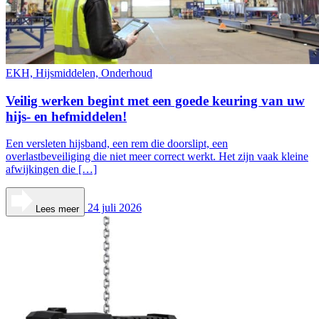
EKH, Hijsmiddelen, Onderhoud
Veilig werken begint met een goede keuring van uw
hijs- en hefmiddelen!
Een versleten hijsband, een rem die doorslipt, een
overlastbeveiliging die niet meer correct werkt. Het zijn vaak kleine
afwijkingen die […]
24 juli 2026
Lees meer