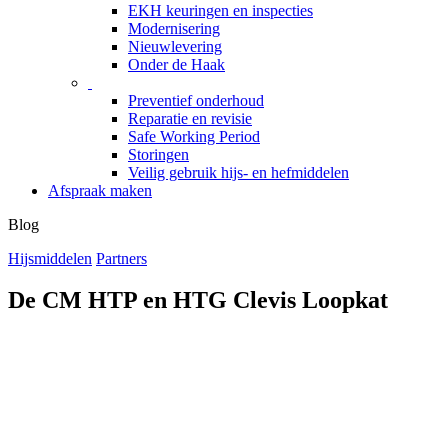
EKH keuringen en inspecties
Modernisering
Nieuwlevering
Onder de Haak
Preventief onderhoud
Reparatie en revisie
Safe Working Period
Storingen
Veilig gebruik hijs- en hefmiddelen
Afspraak maken
Blog
Hijsmiddelen
Partners
De CM HTP en HTG Clevis Loopkat