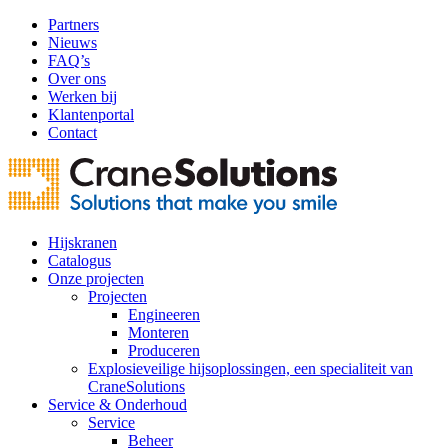
Partners
Nieuws
FAQ’s
Over ons
Werken bij
Klantenportal
Contact
Hijskranen
Catalogus
Onze projecten
Projecten
Engineeren
Monteren
Produceren
Explosieveilige hijsoplossingen, een specialiteit van
CraneSolutions
Service & Onderhoud
Service
Beheer