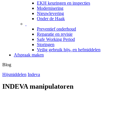
EKH keuringen en inspecties
Modernisering
Nieuwlevering
Onder de Haak
Preventief onderhoud
Reparatie en revisie
Safe Working Period
Storingen
Veilig gebruik hijs- en hefmiddelen
Afspraak maken
Blog
Hijsmiddelen
Indeva
INDEVA manipulatoren