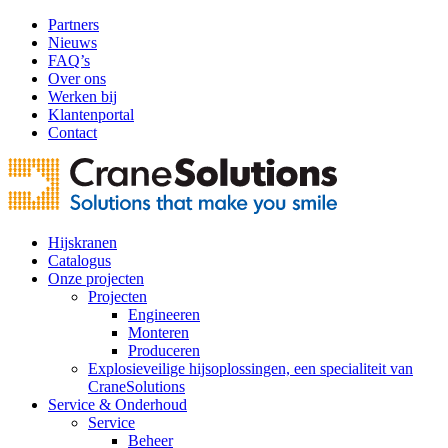
Partners
Nieuws
FAQ’s
Over ons
Werken bij
Klantenportal
Contact
Hijskranen
Catalogus
Onze projecten
Projecten
Engineeren
Monteren
Produceren
Explosieveilige hijsoplossingen, een specialiteit van
CraneSolutions
Service & Onderhoud
Service
Beheer