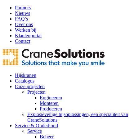
Partners
Nieuws
FAQ’s
Over ons
Werken bij
Klantenportal
Contact
Hijskranen
Catalogus
Onze projecten
Projecten
Engineeren
Monteren
Produceren
Explosieveilige hijsoplossingen, een specialiteit van
CraneSolutions
Service & Onderhoud
Service
Beheer