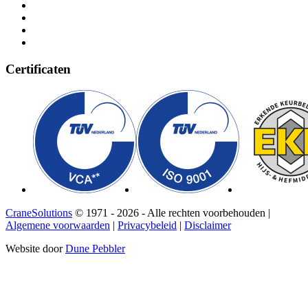
Certificaten
CraneSolutions
© 1971 - 2026 - Alle rechten voorbehouden |
Algemene voorwaarden
|
Privacybeleid
|
Disclaimer
Website door
Dune Pebbler