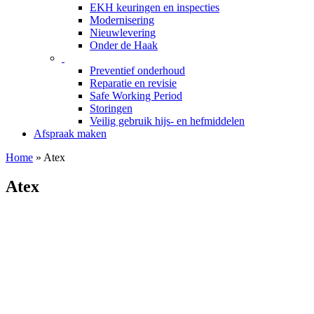
EKH keuringen en inspecties
Modernisering
Nieuwlevering
Onder de Haak
Preventief onderhoud
Reparatie en revisie
Safe Working Period
Storingen
Veilig gebruik hijs- en hefmiddelen
Afspraak maken
Home
»
Atex
Atex