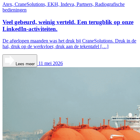
Atex, CraneSolutions, EKH, Indeva, Partners, Radiografische
bedieningen
Veel gebeurd, weinig verteld. Een terugblik op onze
LinkedIn-activiteiten.
De afgelopen maanden was het druk bij CraneSolutions. Druk in de
hal, druk op de werkvloer, druk aan de tekentafel […]
11 mei 2026
Lees meer