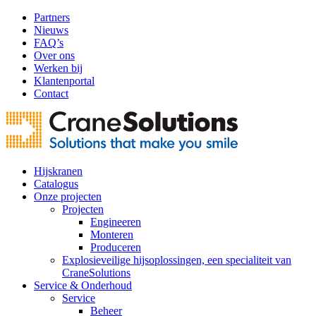
Partners
Nieuws
FAQ’s
Over ons
Werken bij
Klantenportal
Contact
Hijskranen
Catalogus
Onze projecten
Projecten
Engineeren
Monteren
Produceren
Explosieveilige hijsoplossingen, een specialiteit van
CraneSolutions
Service & Onderhoud
Service
Beheer