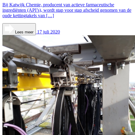
Bij Katwijk Chemie, producent van actieve farmaceutische
ingrediënten (API’s), wordt stap voor stap afscheid genomen van de
oude kettingtakels van […]
17 juli 2020
Lees meer