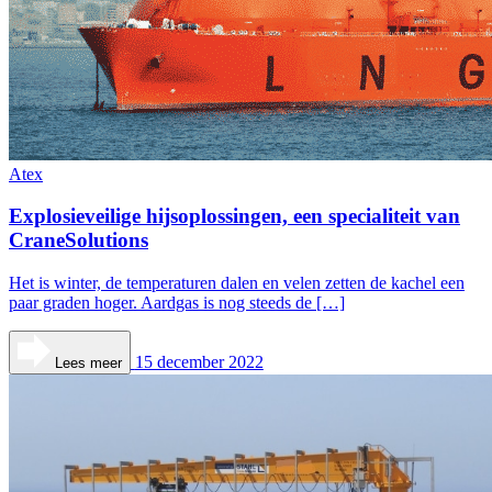
Atex
Explosieveilige hijsoplossingen, een specialiteit van
CraneSolutions
Het is winter, de temperaturen dalen en velen zetten de kachel een
paar graden hoger. Aardgas is nog steeds de […]
15 december 2022
Lees meer