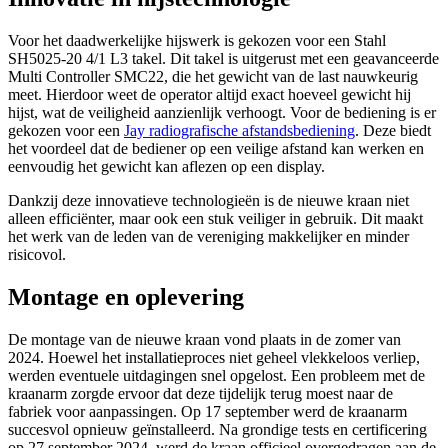
Voor het daadwerkelijke hijswerk is gekozen voor een Stahl
SH5025-20 4/1 L3 takel. Dit takel is uitgerust met een geavanceerde
Multi Controller SMC22, die het gewicht van de last nauwkeurig
meet. Hierdoor weet de operator altijd exact hoeveel gewicht hij
hijst, wat de veiligheid aanzienlijk verhoogt. Voor de bediening is er
gekozen voor een
Jay radiografische afstandsbediening
. Deze biedt
het voordeel dat de bediener op een veilige afstand kan werken en
eenvoudig het gewicht kan aflezen op een display.
Dankzij deze innovatieve technologieën is de nieuwe kraan niet
alleen efficiënter, maar ook een stuk veiliger in gebruik. Dit maakt
het werk van de leden van de vereniging makkelijker en minder
risicovol.
Montage en oplevering
De montage van de nieuwe kraan vond plaats in de zomer van
2024. Hoewel het installatieproces niet geheel vlekkeloos verliep,
werden eventuele uitdagingen snel opgelost. Een probleem met de
kraanarm zorgde ervoor dat deze tijdelijk terug moest naar de
fabriek voor aanpassingen. Op 17 september werd de kraanarm
succesvol opnieuw geïnstalleerd. Na grondige tests en certificering
op 27 september 2024, werd de kraan officieel overgedragen aan de