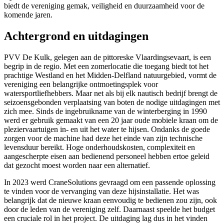
biedt de vereniging gemak, veiligheid en duurzaamheid voor de
komende jaren.
Achtergrond en uitdagingen
PVV De Kulk, gelegen aan de pittoreske Vlaardingsevaart, is een
begrip in de regio. Met een zomerlocatie die toegang biedt tot het
prachtige Westland en het Midden-Delfland natuurgebied, vormt de
vereniging een belangrijke ontmoetingsplek voor
watersportliefhebbers. Maar net als bij elk nautisch bedrijf brengt de
seizoensgebonden verplaatsing van boten de nodige uitdagingen met
zich mee. Sinds de ingebruikname van de winterberging in 1990
werd er gebruik gemaakt van een 20 jaar oude mobiele kraan om de
pleziervaartuigen in- en uit het water te hijsen. Ondanks de goede
zorgen voor de machine had deze het einde van zijn technische
levensduur bereikt. Hoge onderhoudskosten, complexiteit en
aangescherpte eisen aan bedienend personeel hebben ertoe geleid
dat gezocht moest worden naar een alternatief.
In 2023 werd CraneSolutions gevraagd om een passende oplossing
te vinden voor de vervanging van deze hijsinstallatie. Het was
belangrijk dat de nieuwe kraan eenvoudig te bedienen zou zijn, ook
door de leden van de vereniging zelf. Daarnaast speelde het budget
een cruciale rol in het project. De uitdaging lag dus in het vinden