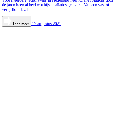
Voor meerdere jachthavens in Nederland heeft CraneSolutions door
de jaren heen al heel wat hijsinstallaties geleverd. Van een vast of
verrijdbaar […]
13 augustus 2021
Lees meer