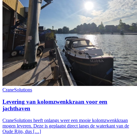
CraneSolutions
Levering van kolomzwenkkraan voor een
jachthaven
CraneSolutions heeft onlangs weer een mooie kolomzwenkkraan
mogen leveren. Deze is geplaatst direct langs de waterkant van de
Oude Rijn, dus […]