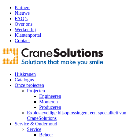
Partners
Nieuws
FAQ’s
Over ons
Werken bij
Klantenportal
Contact
Hijskranen
Catalogus
Onze projecten
Projecten
Engineeren
Monteren
Produceren
Explosieveilige hijsoplossingen, een specialiteit van
CraneSolutions
Service & Onderhoud
Service
Beheer